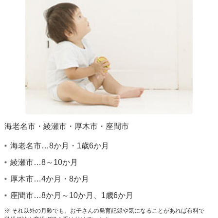
食物アレルギー問診票
»
インフルエンザ予診票
»
一般小児科
»
アレルギー科
»
予防接種
»
乳幼児健診
»
保険医療機関における掲示
»
海老名市・綾瀬市・厚木市・座間市
海老名市…8か月・1歳6か月
綾瀬市…8～10か月
厚木市…4か月・8か月
座間市…8か月～10か月、1歳6か月
※
それ以外の月齢でも、お子さんの発育記録や気になることがあれば有料で