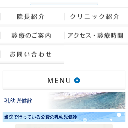
インターネット予約
»
乳幼児健診
小児かかりつけ診療
»
当院で行っている公費の乳幼児健診
小児かかりつけ診療料に関する同意書
»